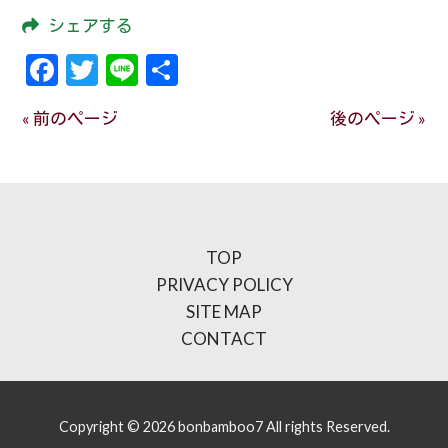
シェアする
Facebook
Twitter
Line
共
有
« 前のページ
後のページ »
TOP
PRIVACY POLICY
SITE MAP
CONTACT
Copyright © 2026 bonbamboo7 All rights Reserved.